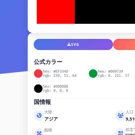
SVG
公式カラー
hex: #EF3340
hex: #009739
rgb: 239, 51, 64
rgb: 0, 151, 57
hex: #000000
rgb: 0, 0, 0
国情報
大陸
人口
アジア
9,51
絵文
面積