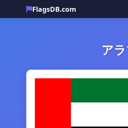
FlagsDB.com
アラ