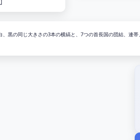

、白、黒の同じ大きさの3本の横縞と、7つの首長国の団結、連