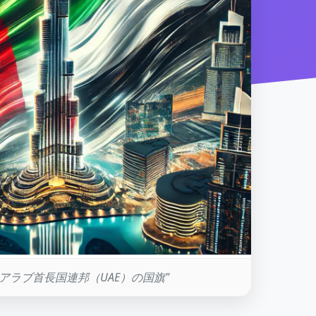
"アラブ首長国連邦（UAE）の国旗"