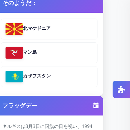
そのようだ：
北マケドニア
マン島
カザフスタン
フラッグデー
キルギスは3月3日に国旗の日を祝い、1994