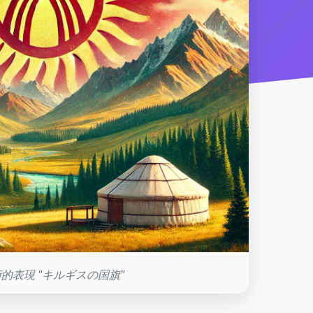
的表現 "キルギスの国旗"