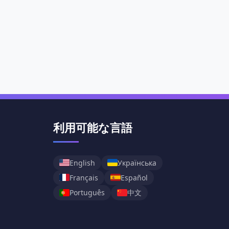
利用可能な言語
English
Українська
Français
Español
中文
Português