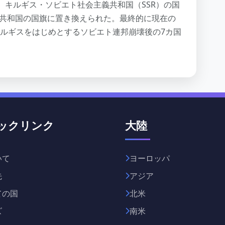
。キルギス・ソビエト社会主義共和国（SSR）の国
ス共和国の国旗に置き換えられた。最終的に現在の
、キルギスをはじめとするソビエト連邦崩壊後の7カ国
ックリンク
大陸
いて
ヨーロッパ
先
アジア
ての国
北米
ズ
南米