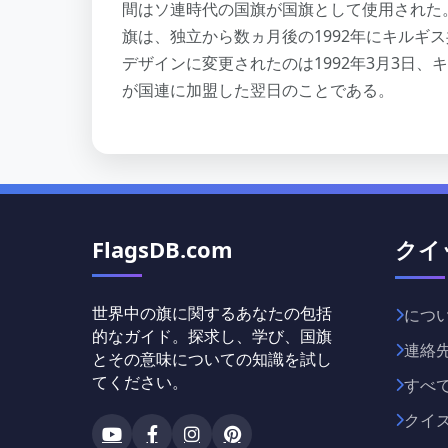
間はソ連時代の国旗が国旗として使用された
旗は、独立から数ヵ月後の1992年にキルギ
デザインに変更されたのは1992年3月3日
が国連に加盟した翌日のことである。
FlagsDB.com
クイ
世界中の旗に関するあなたの包括
につ
的なガイド。探求し、学び、国旗
連絡
とその意味についての知識を試し
てください。
すべ
クイ