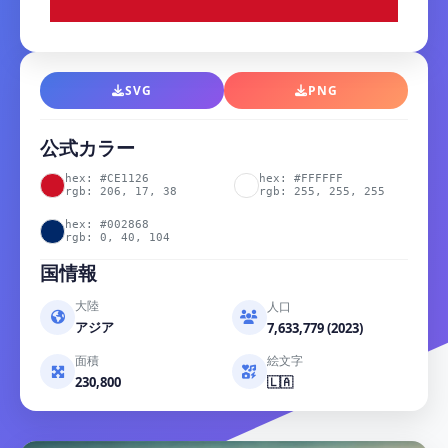
SVG
PNG
公式カラー
hex: #CE1126
hex: #FFFFFF
rgb: 206, 17, 38
rgb: 255, 255, 255
hex: #002868
rgb: 0, 40, 104
国情報
大陸
人口
アジア
7,633,779 (2023)
面積
絵文字
230,800
🇱🇦