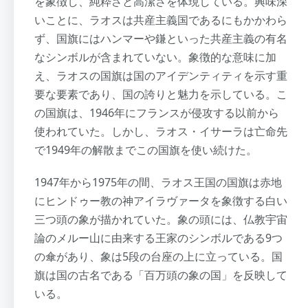
を象徴し、純粋さと高潔さを体現している。興味深
いことに、ラオスは共産主義国であるにもかかわら
ず、国旗にはハンマーや鎌といった共産主義の有名
なシンボルが含まれていない。象徴的な意味に加
え、ラオスの国旗は国のアイデンティティを示す重
要な要素であり、国の誇りと魅力を示している。こ
の国旗は、1946年にフランスが侵攻する以前から
使われていた。しかし、ラオス・イサーラは亡命先
で1949年の解散までこの国旗を使い続けた。
1947年から1975年の間、ラオス王国の国旗は赤地
にヒンドゥー教の神アイラヴァータを象徴する白い
三つ頭の象が描かれていた。象の頭には、仏教宇宙
論のメルー山に由来する王家のシンボルである9つ
の傘があり、象は5段の台座の上に立っている。国
旗は国の古名である「百万頭の象の国」を反映して
いる。