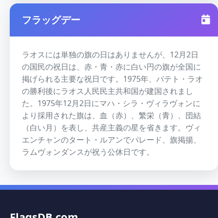
フラッグデー
ラオスには単独の旗の日はありませんが、12月2日
の国民の祝日は、赤・青・赤に白い円の旗が全国に
掲げられる主要な祝日です。1975年、パテト・ラオ
の勝利後にラオス人民民主共和国が建国されまし
た。1975年12月2日にマハ・シラ・ヴィラヴォンに
より採用された旗は、血（赤）、繁栄（青）、団結
（白い月）を表し、共産主義の星を省きます。ヴィ
エンチャンのタート・ルアンでパレード、旗掲揚、
ラムヴォンダンスが祝う公休日です。
FlagsDB.com