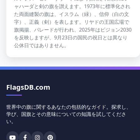
ャハーダと剣の旗を讃えます。1973年に標準化され
た両面縫製の旗は、イスラム（緑）、信仰（白の文
字）、正義（剣）を表します。リヤドの王国広場で
旗掲揚、パレードが行われ、2025年はビジョン2030
を反映しますが、9月23日の国民の祝日とは異なり
公休日ではありません。
FlagsDB.com
世界中の旗に関するあなたの包括的なガイド。探求し、
学び、国旗とその意味についての知識を試してくださ
い。