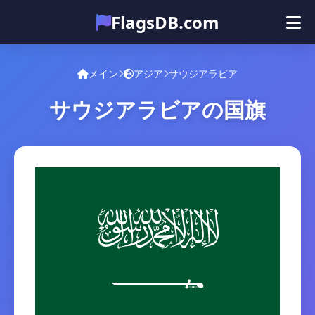
FlagsDB.com
メイン
すべての国
クイズ
メイン
アジア
サウジアラビア
絵文字
サウジアラビアの国旗