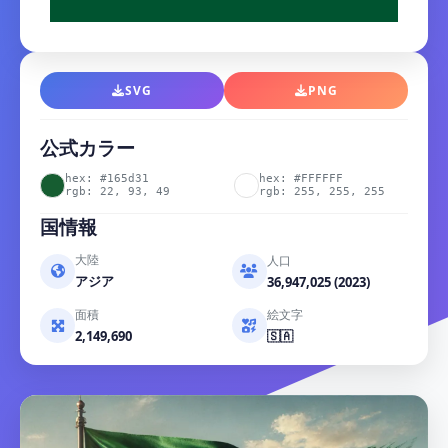
SVG
PNG
公式カラー
hex: #165d31
hex: #FFFFFF
rgb: 22, 93, 49
rgb: 255, 255, 255
国情報
大陸
人口
アジア
36,947,025 (2023)
面積
絵文字
2,149,690
🇸🇦