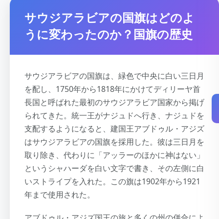
サウジアラビアの国旗はどのよ
うに変わったのか？国旗の歴史
サウジアラビアの国旗は、緑色で中央に白い三日月
を配し、1750年から1818年にかけてディリーヤ首
長国と呼ばれた最初のサウジアラビア国家から掲げ
られてきた。統一王がナジュドへ行き、ナジュドを
支配するようになると、建国王アブドゥル・アジズ
はサウジアラビアの国旗を採用した。彼は三日月を
取り除き、代わりに「アッラーのほかに神はない」
というシャハーダを白い文字で書き、その左側に白
いストライプを入れた。この旗は1902年から1921
年まで使用された。
アブドゥル・アジズ国王の旅と多くの州の併合によ