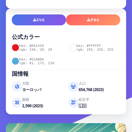
SVG
PNG
公式カラー
hex: #EA141D
hex: #FFFFFF
rgb: 234, 20, 29
rgb: 255, 255, 255
hex: #51ADDA
rgb: 81, 173, 218
国情報
大陸
人口
ヨーロッパ
654,768 (2023)
面積
絵文字
2,590 (2023)
🇱🇺