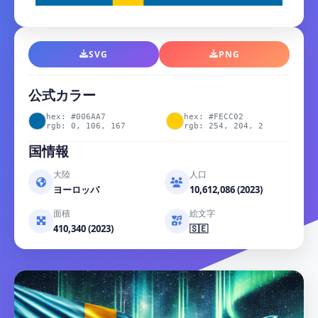
SVG
PNG
公式カラー
hex: #006AA7
hex: #FECC02
rgb: 0, 106, 167
rgb: 254, 204, 2
国情報
大陸
人口
ヨーロッパ
10,612,086 (2023)
面積
絵文字
410,340 (2023)
🇸🇪