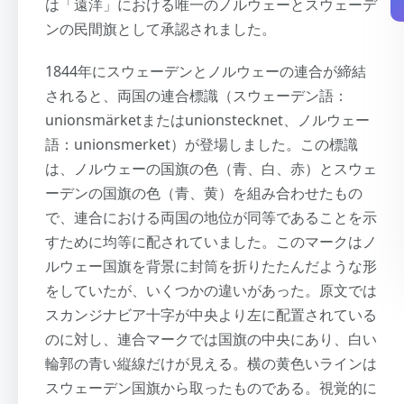
は「遠洋」における唯一のノルウェーとスウェーデ
ンの民間旗として承認されました。
1844年にスウェーデンとノルウェーの連合が締結
されると、両国の連合標識（スウェーデン語：
unionsmärketまたはunionstecknet、ノルウェー
語：unionsmerket）が登場しました。この標識
は、ノルウェーの国旗の色（青、白、赤）とスウェ
ーデンの国旗の色（青、黄）を組み合わせたもの
で、連合における両国の地位が同等であることを示
すために均等に配されていました。このマークはノ
ルウェー国旗を背景に封筒を折りたたんだような形
をしていたが、いくつかの違いがあった。原文では
スカンジナビア十字が中央より左に配置されている
のに対し、連合マークでは国旗の中央にあり、白い
輪郭の青い縦線だけが見える。横の黄色いラインは
スウェーデン国旗から取ったものである。視覚的に