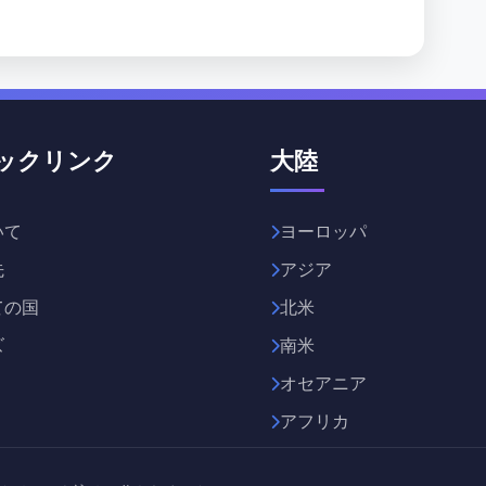
ックリンク
大陸
いて
ヨーロッパ
先
アジア
ての国
北米
ズ
南米
オセアニア
アフリカ