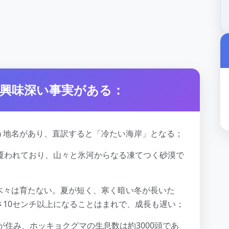
興味深い事実がある：
う地名があり、直訳すると「冷たい海岸」となる；
に覆われており、山々と氷河からなる凍てつく砂漠で
木々は育たない。夏が短く、寒く暗い冬が長いた
さ10センチ以上になることはまれで、成長も遅い；
が住み、ホッキョクグマの生息数は約3000頭であ