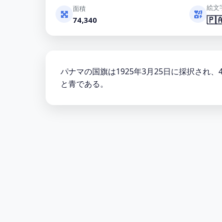
絵文
面積
🇵
74,340
パナマの国旗は1925年3月25日に採択さ
と青である。