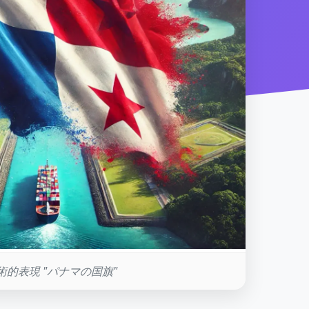
術的表現 "パナマの国旗"