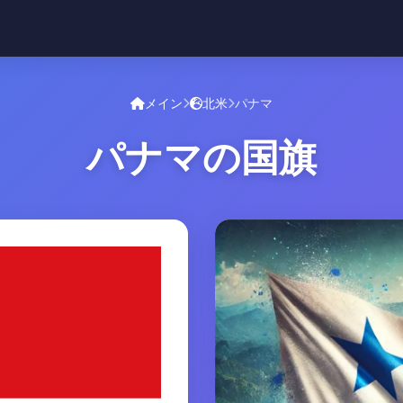
メイン
北米
パナマ
パナマの国旗