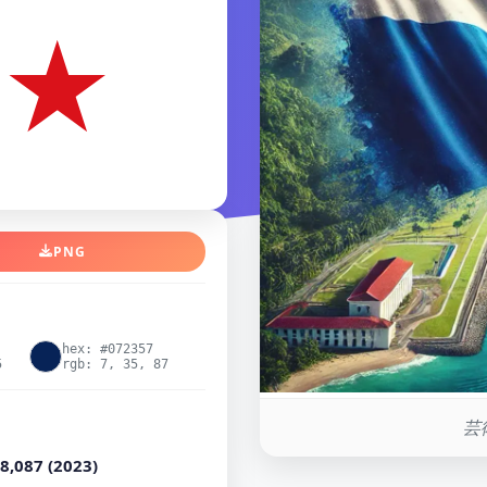
PNG
hex: #072357
5
rgb: 7, 35, 87
芸
8,087 (2023)