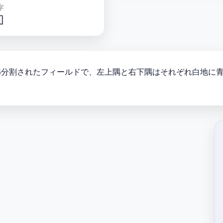
字

れ、4分割されたフィールドで、左上隅と右下隅はそれぞれ白地