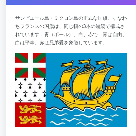
サンピエール島・ミクロン島の正式な国旗、すなわ
ちフランスの国旗は、同じ幅の3本の縦縞で構成さ
れています：青（ポール）、白、赤で、青は自由、
白は平等、赤は兄弟愛を象徴しています。