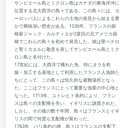
サンピエール島とミクロン島はカナダの東海岸沖に
位置する北大西洋の島々である。この島々には、ヨ
ーロッパ人によるこれらの土地の発見から始まる豊
かで興味深い歴史がある。1536年、フランスの探
検家ジャック・カルティエが2度目の北アメリカ探
検でこれらの島々を初めて発見した。彼は聖ペテロ
と聖ミカエルに敬意を表してサンピエール島とミク
ロン島と名付けた。
17世紀には、大西洋で獲れた魚、特にタラを乾
燥・加工する基地として利用したフランス人漁師た
ちにとって、この島々は恒久的な避難場所となっ
た。ここはフランスにとって重要な漁業の中心地と
なった。1713年、ユトレヒト条約により、フラン
スは島々の支配権を失い、イギリスに譲渡された。
しかし、その後の数十年間、島々はフランスとイギ
リスの間で何度も支配権が変わった。
1763年、パリ条約の後、島々はフランスの支配下