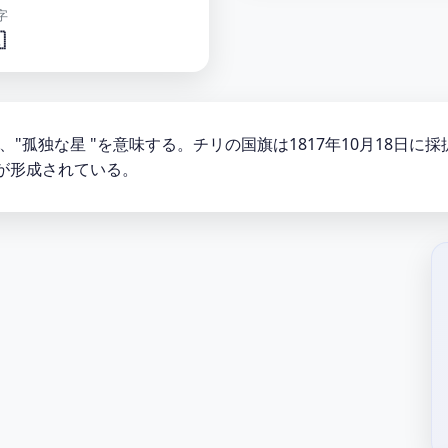
字

ria "と呼ばれ、"孤独な星 "を意味する。チリの国旗は1817年10
が形成されている。