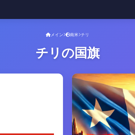
メイン
南米
チリ
チリの国旗