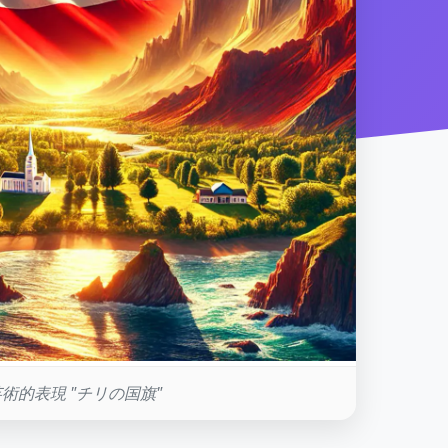
術的表現 "チリの国旗"