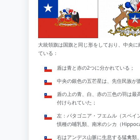
大統領旗は国旗と同じ形をしており、中央に
ている：
盾は青と赤の2つに分かれている；
中央の銀色の五芒星は、先住民族が
盾の上の青、白、赤の三色の羽は最
付けられていた；
左：パタゴニア・フエムル（スペイン語
惧種の哺乳類、南米のシカ（Hippocamel
右はアンデス山脈に生息する猛禽類