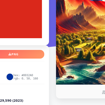
PNG
hex: #0032A0
rgb: 0, 50, 160
芸
29,590 (2023)