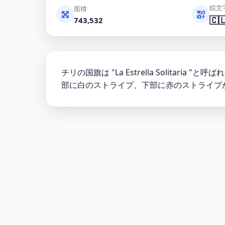
絵文
面積
🇨
743,532
チリの国旗は "La Estrella Solita
部に白のストライプ、下部に赤のストライプ