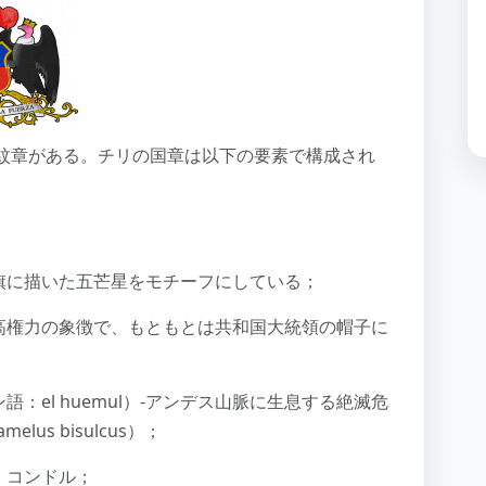
紋章がある。チリの国章は以下の要素で構成され
旗に描いた五芒星をモチーフにしている；
高権力の象徴で、もともとは共和国大統領の帽子に
：el huemul）-アンデス山脈に生息する絶滅危
us bisulcus）；
、コンドル；