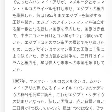
であったムハンマド・アリが、マメルークとオスマ
ン・トルコのライバルを打ち破り、エジプトの権力
を掌握した。彼は1953年までエジプトを統治する
王朝を築き、エジプトのアイデンティティを確立す
る第一歩となる新しい国旗を導入した。国旗は赤色
で、中央に白い三日月と白い星が1つずつ描かれて
いた。エジプトはオスマン帝国の属領であり続けた
ため、このデザインはオスマン帝国の国旗に非常に
よく似ていた。赤は力強さと闘争を、三日月はイス
ラムと権力を、星は偉大な未来への希望を象徴して
いた。
1867年、オスマン・トルコのスルタンは、ムハン
マド・アリの孫であるイスマイル・パシャのケディ
ヴの称号を公式に認め、これがエジプト・ケディヴ
の始まりとなった。新しい国旗は、赤い背景と白い
三日月が1つ残っているが、星は1つではなく、3つ