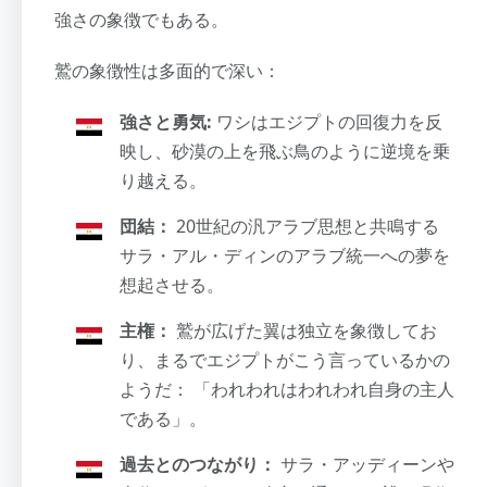
強さの象徴でもある。
鷲の象徴性は多面的で深い：
強さと勇気:
ワシはエジプトの回復力を反
映し、砂漠の上を飛ぶ鳥のように逆境を乗
り越える。
団結：
20世紀の汎アラブ思想と共鳴する
サラ・アル・ディンのアラブ統一への夢を
想起させる。
主権：
鷲が広げた翼は独立を象徴してお
り、まるでエジプトがこう言っているかの
ようだ： 「われわれはわれわれ自身の主人
である」。
過去とのつながり：
サラ・アッディーンや