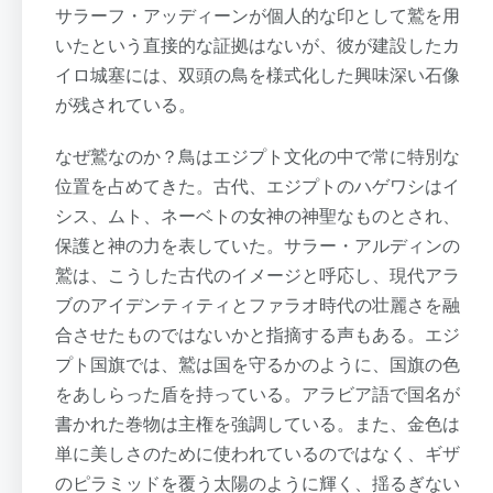
サラーフ・アッディーンが個人的な印として鷲を用
いたという直接的な証拠はないが、彼が建設したカ
イロ城塞には、双頭の鳥を様式化した興味深い石像
が残されている。
なぜ鷲なのか？鳥はエジプト文化の中で常に特別な
位置を占めてきた。古代、エジプトのハゲワシはイ
シス、ムト、ネーベトの女神の神聖なものとされ、
保護と神の力を表していた。サラー・アルディンの
鷲は、こうした古代のイメージと呼応し、現代アラ
ブのアイデンティティとファラオ時代の壮麗さを融
合させたものではないかと指摘する声もある。エジ
プト国旗では、鷲は国を守るかのように、国旗の色
をあしらった盾を持っている。アラビア語で国名が
書かれた巻物は主権を強調している。また、金色は
単に美しさのために使われているのではなく、ギザ
のピラミッドを覆う太陽のように輝く、揺るぎない