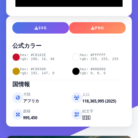
SVG
PNG
公式カラー
hex: #C8102E
hex: #FFFFFF
rgb: 200, 16, 46
rgb: 255, 255, 255
hex: #C09300
hex: #000000
rgb: 192, 147, 0
rgb: 0, 0, 0
国情報
大陸
人口
アフリカ
118,365,995 (2025)
面積
絵文字
995,450
🇪🇬