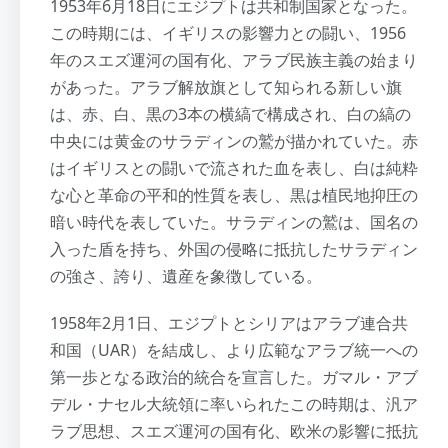
1953年6月18日にエジプトは共和制国家となった。
この時期には、イギリスの影響力との闘い、1956
年のスエズ運河の国有化、アラブ民族主義の始まり
があった。アラブ解放旗として知られる新しい旗
は、赤、白、黒の3本の横縞で構成され、白の縞の
中央には黄金のサラディンの鷲が描かれていた。赤
はイギリスとの闘いで流された血を表し、白は純粋
な心と革命の平和的性質を表し、黒は植民地抑圧の
暗い時代を表していた。サラディンの鷲は、国名の
入った盾を持ち、外国の侵略に抵抗したサラディン
の強さ、誇り、遺産を象徴している。
1958年2月1日、エジプトとシリアはアラブ連合共
和国（UAR）を結成し、より広範なアラブ統一への
第一歩となる政治的統合を宣言した。ガマル・アブ
デル・ナセル大統領に率いられたこの時期は、汎ア
ラブ思想、スエズ運河の国有化、欧米の影響に抵抗