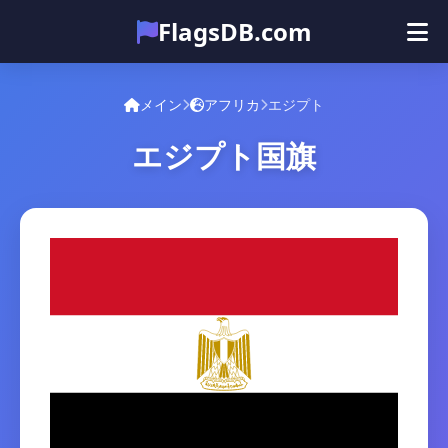
FlagsDB.com
メイン
すべての国
クイズ
メイン
アフリカ
エジプト
絵文字
エジプト国旗