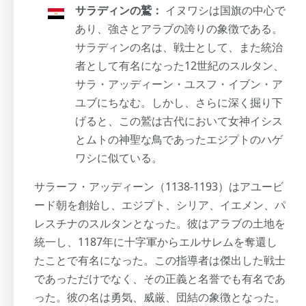
サラディンの鷲：
イヌワシは国旗の中心で
あり、強さとアラブの誇りの象徴である。
サラディンの名は、戦士として、また統治
者として有名になった12世紀のスルタン、
サラ・アッディーン・ユスフ・イブン・ア
ユブにちなむ。しかし、さらに深く掘り下
げると、この鷲は古代において女神イシス
とムトの神聖な鳥であったエジプトのハゲ
ワシに似ている。
サラーフ・アッディーン（1138-1193）はアユービ
ード朝を創始し、エジプト、シリア、イエメン、パ
レスチナのスルタンとなった。彼はアラブの土地を
統一し、1187年に十字軍からエルサレムを奪還し
たことで有名になった。この指導者は傑出した戦士
であっただけでなく、その正義と名誉でも有名であ
った。彼の名は勇気、威厳、団結の象徴となった。