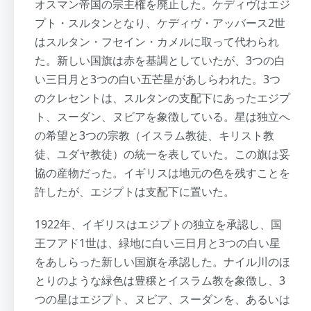
オスマン帝国の宗主権を廃止した。ケディヴはエジ
プト・スルタンとなり、ケディヴ・アッバース2世
はスルタン・フセイン・カメルに取って代わられ
た。新しい国旗は赤を基調としていたが、3つの白
い三日月と3つの白い五芒星があしらわれた。3つ
のクレセントは、スルタンの支配下にあったエジプ
ト、スーダン、ヌビアを象徴している。星は独立へ
の希望と3つの宗教（イスラム教徒、キリスト教
徒、ユダヤ教徒）の統一を表していた。この旗は妥
協の産物だった。イギリスは地元の色を残すことを
許したが、エジプトは支配下に置いた。
1922年、イギリスはエジプトの独立を承認し、国
王フアド1世は、緑地に白い三日月と3つの白い星
をあしらった新しい国旗を承認した。ナイル川のほ
とりのような緑色は豊穣とイスラム教を象徴し、3
つの星はエジプト、ヌビア、スーダンを、あるいは