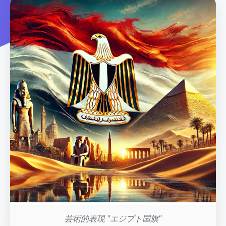
芸術的表現 "エジプト国旗"