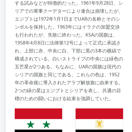
する試みなどが特徴的だった。1961年9月28日、シ
リアでの軍事クーデターにより連合は崩壊したが、
エジプトは1972年1月1日までUARの名称とそのシ
ンボルを保持した。1963年にはイラクの加盟交渉
も行われたが、失敗に終わった。KSAの国旗は、
1958年4月8日に法律第12号によって正式に承認さ
れ、上部に赤、中央に白、下部に黒の3本の横縞で
構成されている。白いストライプの中央には緑色の
五芒星が2つある。ちなみに、UARの国旗は現代の
シリアの国旗と同じである。これらの色は、1952
年の革命後に導入されたアラブ解放旗に由来する。
2つの緑の星はエジプトとシリアを表し、共通の目
標のための闘いにおける結束を強調していた。