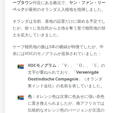
ープタウン
付近にある拠点で、
ヤン・ファン・リー
ベック
が最初のオランダ人入植地を指揮しました。
オランダは当初、基地の設置だけに留める予定でし
たが、徐々に先住民から土地を奪う形で植民地の領
土を拡大していきました。
ケープ植民地の旗は3本の横縞が特徴でしたが、中
央にはVOCのモノグラムが追加されていました：
VOCモノグラム
：「V」、「O」、「C」の
文字が重ねられており、「
Vereenigde
Oostindische Compagnie
」（オランダ
東インド会社）の名前を表していました。
色
：オレンジ色は次第に色あせに強い赤色
に置き換えられましたが、南アフリカでは
伝統的なオレンジ色のバージョンが主流の