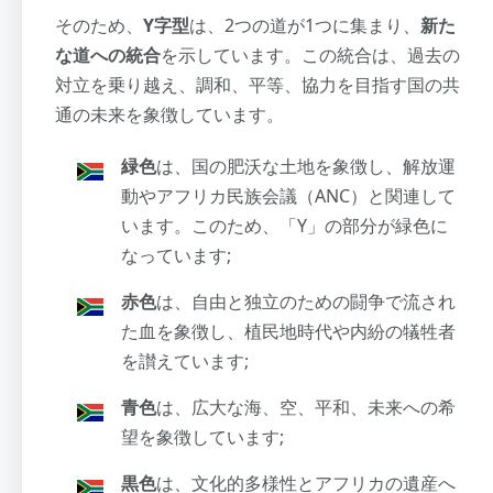
そのため、
Y字型
は、2つの道が1つに集まり、
新た
な道への統合
を示しています。この統合は、過去の
対立を乗り越え、調和、平等、協力を目指す国の共
通の未来を象徴しています。
緑色
は、国の肥沃な土地を象徴し、解放運
動やアフリカ民族会議（ANC）と関連して
います。このため、「Y」の部分が緑色に
なっています;
赤色
は、自由と独立のための闘争で流され
た血を象徴し、植民地時代や内紛の犠牲者
を讃えています;
青色
は、広大な海、空、平和、未来への希
望を象徴しています;
黒色
は、文化的多様性とアフリカの遺産へ