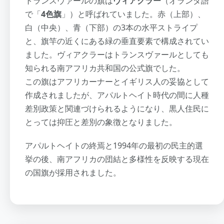
トランスヴァールの旗は
ヴィアクラー
（オランダ語
で「
4色旗
」）と呼ばれていました。赤（上部）、
白（中央）、青（下部）の3本の水平ストライプ
と、旗竿の近くにある緑の垂直要素で構成されてい
ました。ヴィアクラーはトランスヴァールとしても
知られる南アフリカ共和国の公式旗でした。
この旗はアフリカーナーとイギリス人の妥協として
作成されましたが、アパルトヘイト時代の間に人種
差別政策と関連づけられるようになり、黒人住民に
とっては抑圧と差別の象徴となりました。
アパルトヘイトの終焉と1994年の最初の民主的選
挙の後、南アフリカの団結と多様性を反映する現在
の国旗が採用されました。