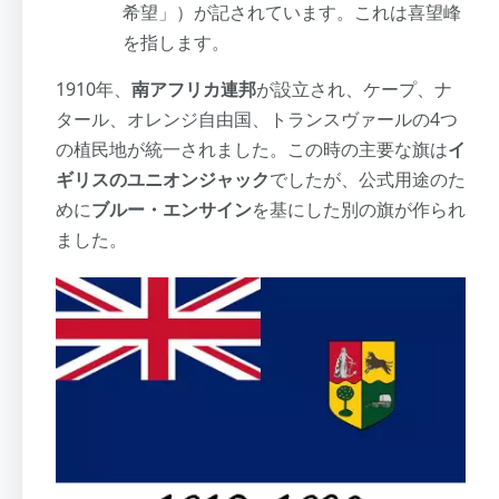
希望」）が記されています。これは喜望峰
を指します。
1910年、
南アフリカ連邦
が設立され、ケープ、ナ
タール、オレンジ自由国、トランスヴァールの4つ
の植民地が統一されました。この時の主要な旗は
イ
ギリスのユニオンジャック
でしたが、公式用途のた
めに
ブルー・エンサイン
を基にした別の旗が作られ
ました。