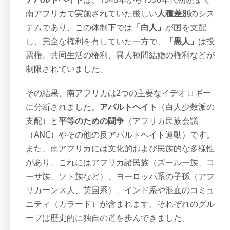
南アフリカで実施されていた厳しい
人種差別
のシス
テムであり、この体制下では
「白人」
が国を支配
し、完全な権利を有していた一方で、
「黒人」
は投
票権、共同生活の権利、異人種間結婚の権利などが
制限されていました。
その結果、南アフリカは2つの主要なイデオロギー
に分断されました。
アパルトヘイト
（白人少数派の
支配）と
平等のための闘争
（アフリカ民族会議
（ANC）やその他の反アパルトヘイト運動）です。
また、南アフリカには文化的および民族的な多様性
があり、これにはアフリカ諸民族（ズールー族、コ
ーサ族、ソト族など）、ヨーロッパ系の子孫（アフ
リカーンス人、英国系）、インド系や混血のコミュ
ニティ（カラード）が含まれます。それぞれのグル
ープは歴史的に独自の道を歩んできました。