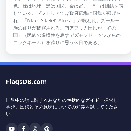
色、緑は地球、黒は国民、金は富、「Y」は団結を表
している。プレトリアでは政府広場に国旗が掲げら
れ、「Nkosi Sikelel' iAfrika 」が歌われ、ズールー
族の踊りが披露される。南アフリカ国民が「虹の
国」（民族の多様性を表すデズモンド・ツツからの
ニックネーム）を誇りに思う休日である。
FlagsDB.com
世界中の旗に関するあなたの包括的なガイド。探求し、
学び、国旗とその意味についての知識を試してくださ
い。