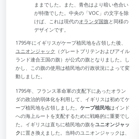
ままでした。また、青色はより暗い色合い
が特徴でした。中央の「VOC」の文字を除
けば、これは現代の
オランダ国旗
と同様の
デザインです。
1795年にイギリスがケープ植民地を占領した後、
ユニオンジャック
（グレートブリテンおよびアイル
ランド連合王国の旗）が公式の旗となりました。し
かし、この旗の使用は植民地の行政状況によって変
動しました。
1795年、フランス革命軍の支配下にあったオラン
ダの政治的弱体化を利用して、イギリスは初めてケ
ープ植民地を占領しました。
ケープ植民地
はインド
への海上ルートを支配するために戦略的に重要でし
た。イギリスは直ちに植民地の旗を
ユニオンジャッ
ク
に置き換えました。当時のユニオンジャックは、