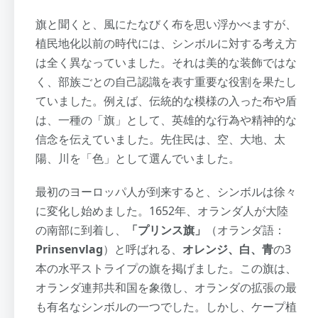
旗と聞くと、風にたなびく布を思い浮かべますが、
植民地化以前の時代には、シンボルに対する考え方
は全く異なっていました。それは美的な装飾ではな
く、部族ごとの自己認識を表す重要な役割を果たし
ていました。例えば、伝統的な模様の入った布や盾
は、一種の「旗」として、英雄的な行為や精神的な
信念を伝えていました。先住民は、空、大地、太
陽、川を「色」として選んでいました。
最初のヨーロッパ人が到来すると、シンボルは徐々
に変化し始めました。1652年、オランダ人が大陸
の南部に到着し、
「プリンス旗」
（オランダ語：
Prinsenvlag
）と呼ばれる、
オレンジ、白、青
の3
本の水平ストライプの旗を掲げました。この旗は、
オランダ連邦共和国を象徴し、オランダの拡張の最
も有名なシンボルの一つでした。しかし、ケープ植