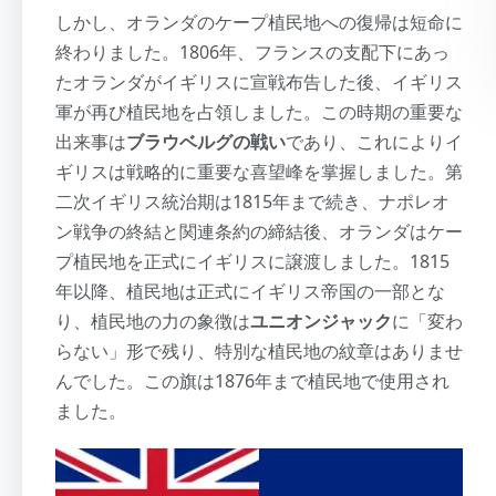
しかし、オランダのケープ植民地への復帰は短命に
終わりました。1806年、フランスの支配下にあっ
たオランダがイギリスに宣戦布告した後、イギリス
軍が再び植民地を占領しました。この時期の重要な
出来事は
ブラウベルグの戦い
であり、これによりイ
ギリスは戦略的に重要な喜望峰を掌握しました。第
二次イギリス統治期は1815年まで続き、ナポレオ
ン戦争の終結と関連条約の締結後、オランダはケー
プ植民地を正式にイギリスに譲渡しました。1815
年以降、植民地は正式にイギリス帝国の一部とな
り、植民地の力の象徴は
ユニオンジャック
に「変わ
らない」形で残り、特別な植民地の紋章はありませ
んでした。この旗は1876年まで植民地で使用され
ました。