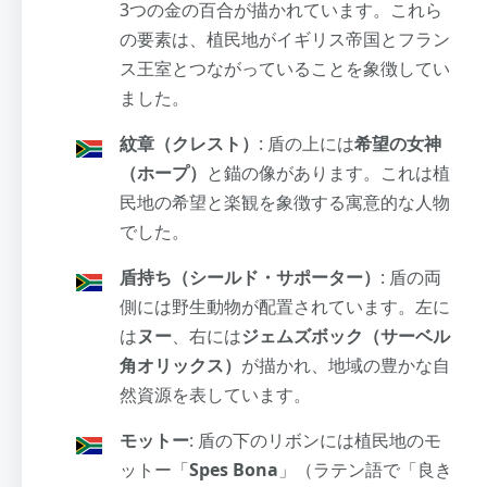
3つの金の百合が描かれています。これら
の要素は、植民地がイギリス帝国とフラン
ス王室とつながっていることを象徴してい
ました。
紋章（クレスト）
: 盾の上には
希望の女神
（ホープ）
と錨の像があります。これは植
民地の希望と楽観を象徴する寓意的な人物
でした。
盾持ち（シールド・サポーター）
: 盾の両
側には野生動物が配置されています。左に
は
ヌー
、右には
ジェムズボック（サーベル
角オリックス）
が描かれ、地域の豊かな自
然資源を表しています。
モットー
: 盾の下のリボンには植民地のモ
ットー「
Spes Bona
」（ラテン語で「良き