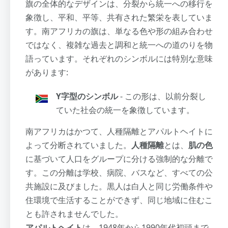
旗の全体的なデザインは、分裂から統一への移行を
象徴し、平和、平等、共有された繁栄を表していま
す。南アフリカの旗は、単なる色や形の組み合わせ
ではなく、複雑な過去と調和と統一への道のりを物
語っています。それぞれのシンボルには特別な意味
があります:
Y字型のシンボル
- この形は、以前分裂し
ていた社会の統一を象徴しています。
南アフリカはかつて、人種隔離とアパルトヘイトに
よって分断されていました。
人種隔離
とは、
肌の色
に基づいて人口をグループに分ける強制的な分離で
す。この分離は学校、病院、バスなど、すべての公
共施設に及びました。黒人は白人と同じ労働条件や
住環境で生活することができず、同じ地域に住むこ
とも許されませんでした。
アパルトヘイト
は、1948年から1990年代初頭まで