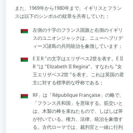
また、1969年から1980年まで、イギリスとフラン
スは以下のシンボルの紋章を共有していた：
左側の十字のフランス国旗と右側のイギリ
スのユニオンジャックは、ニューヘブリデ
ィーズ諸島の共同統治を象徴しています；
E II R "の文字はエリザベス2世を表す。E II
R "は "Elizabeth II Regina"、すなわち "女
王エリザベス2世 "を表す。これは英国の君
主に対する標準的な呼称である；
RF」は「République Française」の略で、
「フランス共和国」を意味する。筋交いと
は、木製の棒を束ねたもので、しばしば斧
が付いている。権力、法律、統治を象徴す
る。古代ローマでは、裁判官と一緒に行列