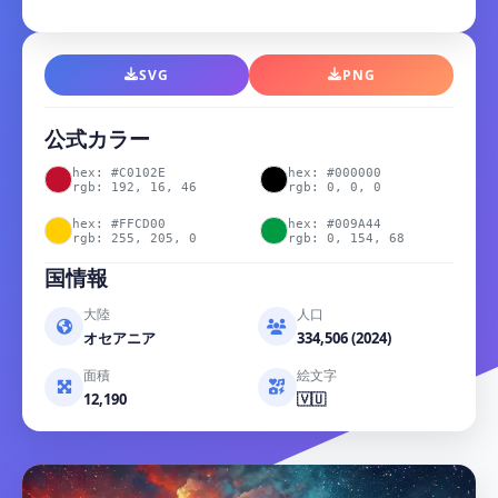
SVG
PNG
公式カラー
hex: #C0102E
hex: #000000
rgb: 192, 16, 46
rgb: 0, 0, 0
hex: #FFCD00
hex: #009A44
rgb: 255, 205, 0
rgb: 0, 154, 68
国情報
大陸
人口
オセアニア
334,506 (2024)
面積
絵文字
12,190
🇻🇺