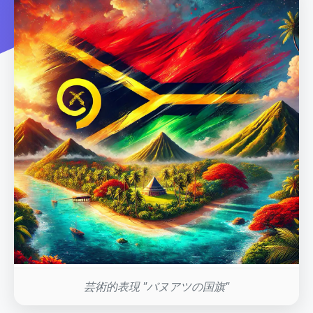
芸術的表現 "バヌアツの国旗"