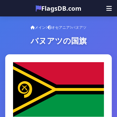
FlagsDB.com
メイン
すべての国
クイズ
メイン
オセアニア
バヌアツ
絵文字
バヌアツの国旗