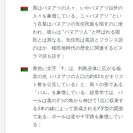
黒はバヌアツの人々、いやバヌアツ以外の
人々を象徴している。ニ＝バヌアツ "とい
う言葉はバヌアツの先住民族を指すのに使
われ、彼らは "バヌアツ人 "と呼ばれる国
民とは異なる。先住民は英語とフランス語
のほか、植民地時代の歴史に関連するビス
ラマ語も話す；
黄色い文字「Y」は、列島全体に広がる福
音の光（バヌアツの人口の約83％がキリス
ト教を公言している）と、島々の形である
「パル」を象徴している。紋章学では、パ
ールは盾の3つの角から伸びて1点に収束す
る3本の線によって形成されるY字型の図形
である。ポールは道や十字路を象徴してい
る；