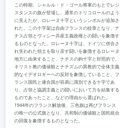
この時期、シャルル・ド・ゴール将軍のもとでレジ
スタンスの旗が登場し、通常のトリコロールのよう
に見えたが、ロレーヌ十字というシンボルが追加さ
れた。この十字架は自由フランスの紋章となり、ナ
チス占領とヴィシー共産主義政権との闘いを象徴す
るものとなった。ロレーヌ十字は、ドイツに併合さ
れ失われた領土を取り戻す闘いを象徴するロレーヌ
地方に由来すること、ナチスの鉤十字と対照的で、
キリスト教の価値観とナチズムの異教的で全体主義
的なイデオロギーへの反対を象徴していること、フ
ランス国民と連合国が容易に識別できる十字であ
り、占領と協調主義との闘いにおいて力を結集する
ものであったこと、などの理由から選ばれた。
1944年のフランス解放後、三色旗は再びフランス
の唯一の公式旗となり、共和制の価値観と国民統合
の回復を象徴するものとなった。