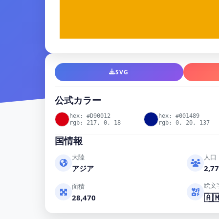
SVG
公式カラー
hex: #D90012
hex: #001489
rgb: 217, 0, 18
rgb: 0, 20, 137
国情報
大陸
人口
アジア
2,77
絵文
面積
🇦
28,470