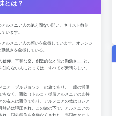
味とは？
のアルメニア人の絶え間ない闘い、キリスト教信
しています。
うアルメニア人の願いを象徴しています。オレンジ
と勤勉さを象徴している。
仰、平和な空、創造的な才能と勤勉さ......と、
を知らない人にとっては、すべてが素晴らしい。
メニア・ブルジョワジーの旗であり、一般の労働
でもなく、西欧（トルコ）従属アルメニアの支持
アの友人は西側であり、アルメニアの敵はロシア
月蜂起は弾圧され、この旗の下で、アルメニアの
され、国外移住を余儀なくされた。売国奴がヒト