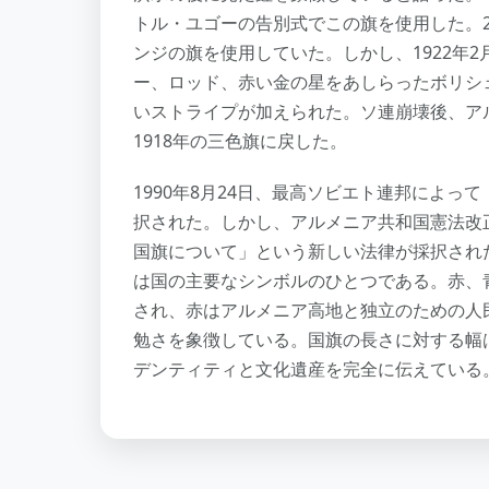
トル・ユゴーの告別式でこの旗を使用した。
ンジの旗を使用していた。しかし、1922年
ー、ロッド、赤い金の星をあしらったボリシェ
いストライプが加えられた。ソ連崩壊後、ア
1918年の三色旗に戻した。
1990年8月24日、最高ソビエト連邦によ
択された。しかし、アルメニア共和国憲法改正
国旗について」という新しい法律が採択され
は国の主要なシンボルのひとつである。赤、
され、赤はアルメニア高地と独立のための人
勉さを象徴している。国旗の長さに対する幅
デンティティと文化遺産を完全に伝えている