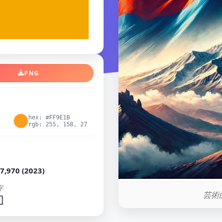
PNG
hex: #FF9E1B
rgb: 255, 158, 27
7,970 (2023)
字
芸術
