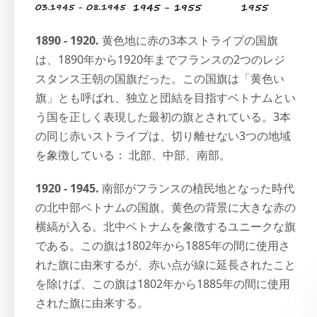
1890 - 1920.
黄色地に赤の3本ストライプの国旗
は、1890年から1920年までフランスの2つのレジ
スタンス王朝の国旗だった。この国旗は「黄色い
旗」とも呼ばれ、独立と団結を目指すベトナムとい
う国を正しく表現した最初の旗とされている。3本
の同じ赤いストライプは、切り離せない3つの地域
を象徴している： 北部、中部、南部。
1920 - 1945.
南部がフランスの植民地となった時代
の北中部ベトナムの国旗。黄色の背景に大きな赤の
横縞が入る。北中ベトナムを象徴するユニークな旗
である。この旗は1802年から1885年の間に使用さ
れた旗に由来するが、赤い点が線に延長されたこと
を除けば、この旗は1802年から1885年の間に使用
された旗に由来する。