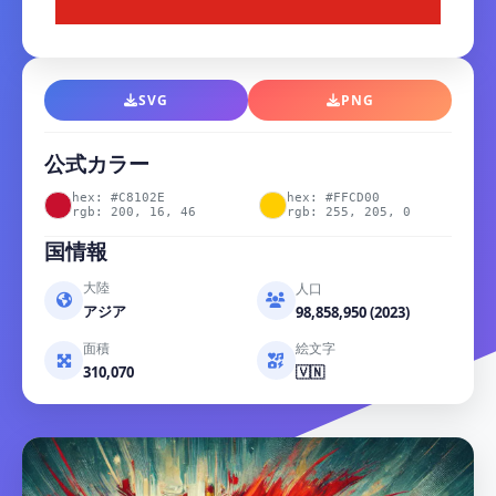
SVG
PNG
公式カラー
hex: #C8102E
hex: #FFCD00
rgb: 200, 16, 46
rgb: 255, 205, 0
国情報
大陸
人口
アジア
98,858,950 (2023)
面積
絵文字
310,070
🇻🇳