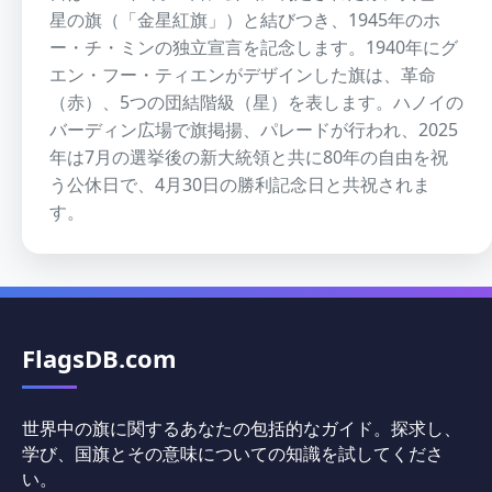
星の旗（「金星紅旗」）と結びつき、1945年のホ
ー・チ・ミンの独立宣言を記念します。1940年にグ
エン・フー・ティエンがデザインした旗は、革命
（赤）、5つの団結階級（星）を表します。ハノイの
バーディン広場で旗掲揚、パレードが行われ、2025
年は7月の選挙後の新大統領と共に80年の自由を祝
う公休日で、4月30日の勝利記念日と共祝されま
す。
FlagsDB.com
世界中の旗に関するあなたの包括的なガイド。探求し、
学び、国旗とその意味についての知識を試してくださ
い。