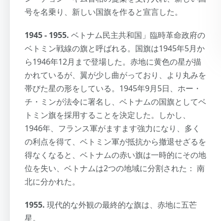
号を名乗り、新しい国旗を作ると宣言した。
1945 - 1955.
ベトナム民主共和国」臨時革命政府の
ベトミン戦線の旗と呼ばれる。国旗は1945年5月か
ら1946年12月まで登場した。赤地に黄色の星が描
かれているが、翼が少し曲がっており、より丸みを
帯びた星の形をしている。1945年9月5日、ホー・
チ・ミンが法令に署名し、ベトナムの国旗としてベ
トミン旗を採用することを決定した。しかし、
1946年、フランス軍がますます強力になり、多く
の利点を得て、ベトミン軍が抵抗から撤退せざるを
得なくなると、ベトナムの赤い旗は一時的にその地
位を失い、ベトナムは2つの地域に分割された： 南
北に分かれた。
1955.
現代的な外観の最終的な旗は、赤地に五芒
星。