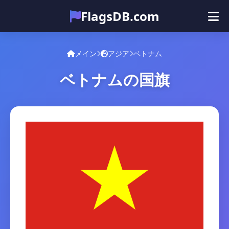
FlagsDB.com
メイン
すべての国
クイズ
メイン
アジア
ベトナム
絵文字
ベトナムの国旗