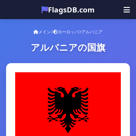
FlagsDB.com
メイン
すべての国
クイズ
メイン
ヨーロッパ
アルバニア
絵文字
アルバニアの国旗