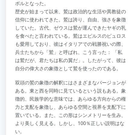
ボルとなった。
歴史が始まって以来、鷲は政治的な生活や異教徒の
信仰に使われてきた。鷲は誇り、自由、強さを象徴
していた。古代、ゼウスは鷲が運んできたヤギの乳
を食べたと言われている。鷲はエピルスのピュロス
も愛用しており、彼はイタリアでの戦勝祝いの際、
兵士たちから「鷲」と呼ばれ、こう言った： 「私
は鷲だが、君たちは私の翼だ」。したがって、彼は
自分の偉大さの象徴として鷲を使ったのである。
双頭の鷲の象徴の解釈にはさまざまなバージョンが
ある。東と西を同時に見ているという説もある。象
徴的、民族学的な意味では、あらゆる方向からの権
力と支配を象徴し、あらゆる空間と視界を支配下に
置いている。また、この形はシンメトリーを生み、
より美しく見える。しかし、100％正しい説明はな
い。