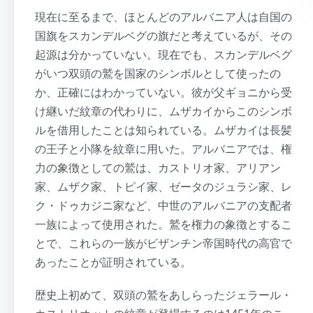
現在に至るまで、ほとんどのアルバニア人は自国の
国旗をスカンデルベグの旗だと考えているが、その
起源は分かっていない。現在でも、スカンデルベグ
がいつ双頭の鷲を国家のシンボルとして使ったの
か、正確にはわかっていない。彼が父ギョニから受
け継いだ紋章の代わりに、ムザカイからこのシンボ
ルを借用したことは知られている。ムザカイは長髪
の王子と小隊を紋章に用いた。アルバニアでは、権
力の象徴としての鷲は、カストリオ家、アリアン
家、ムザク家、トピイ家、ゼータのジュラシ家、レ
ク・ドゥカジニ家など、中世のアルバニアの支配者
一族によって使用された。鷲を権力の象徴とするこ
とで、これらの一族がビザンチン帝国時代の高官で
あったことが証明されている。
歴史上初めて、双頭の鷲をあしらったジェラール・