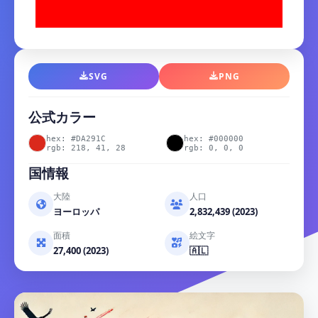
SVG
PNG
公式カラー
hex: #DA291C
hex: #000000
rgb: 218, 41, 28
rgb: 0, 0, 0
国情報
大陸
人口
ヨーロッパ
2,832,439 (2023)
面積
絵文字
27,400 (2023)
🇦🇱