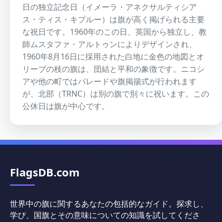
日の独立記念日（イメーラ・アネクサルティシア
ス・ティス・キプルー）は旗が高く掲げられる主要
な祝日です。1960年のこの日、英国から独立し、教
師ムスタファ・アルトゥンによりデザインされ、
1960年8月16日に採用された白地に金色の地図とオ
リーブの枝の旗は、団結と平和の象徴です。ニコシ
アや他の町ではパレードや旗掲揚式が行われます
が、北部（TRNC）は別の旗で別々に祝います。この
公休日は旗が中心です。
FlagsDB.com
世界中の旗に関するあなたの包括的なガイド。探求し、
学び、国旗とその意味についての知識を試してくださ