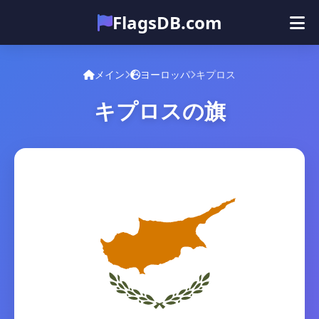
FlagsDB.com
メイン
すべての国
クイズ
メイン
ヨーロッパ
キプロス
絵文字
キプロスの旗