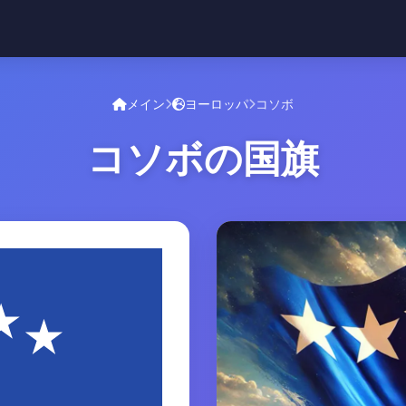
メイン
ヨーロッパ
コソボ
コソボの国旗