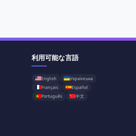
利用可能な言語
English
Українська
Français
Español
中文
Português