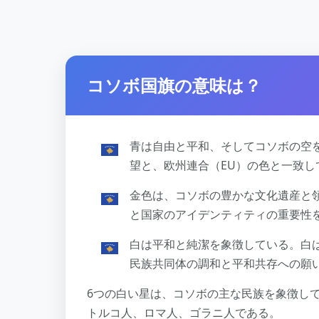
コソボ国旗の意味は？
青は自由と平和、そしてコソボの空
望と、欧州連合（EU）の色と一致
金色は、コソボの豊かな文化遺産と
と国家のアイデンティティの重要性
白は平和と純潔を象徴している。白
民族共同体の調和と平和共存への願
6つの白い星は、コソボの主な民族を象徴し
トルコ人、ロマ人、ゴラニ人である。