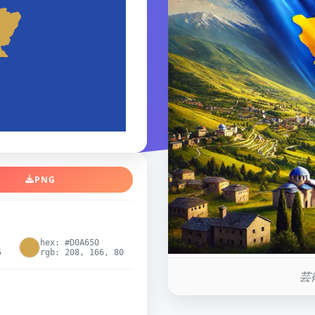
PNG
hex: #D0A650
5
rgb: 208, 166, 80
芸