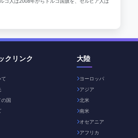
ルコ人は2008年からトルコ国旗を、セルビア人は
ックリンク
大陸
いて
ヨーロッパ
先
アジア
ての国
北米
ズ
南米
オセアニア
アフリカ