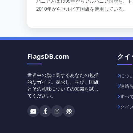
バニア人は1999年からアルバニア国旗を、ト
2010年からセルビア国旗を使用している。
FlagsDB.com
クイ
世界中の旗に関するあなたの包括
につ
的なガイド。探求し、学び、国旗
連絡
とその意味についての知識を試し
てください。
すべ
クイ