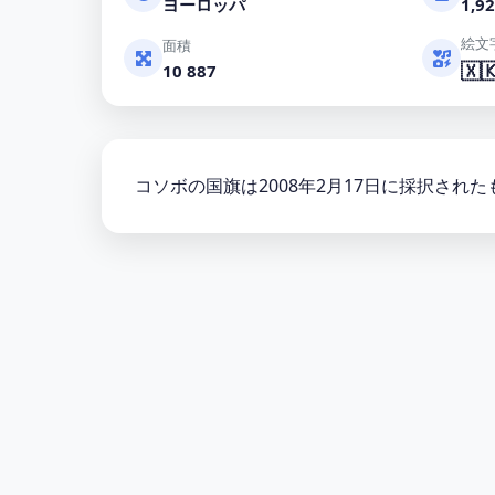
ヨーロッパ
1,92
絵文
面積
🇽
10 887
コソボの国旗は2008年2月17日に採択さ