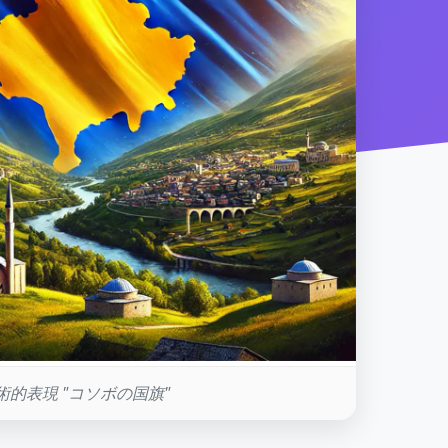
術的表現 "コソボの国旗"