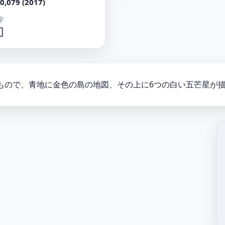
0,079 (2017)
字

れたもので、青地に金色の島の地図、その上に6つの白い五芒星が