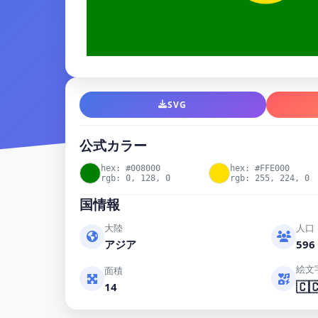
SVG
公式カラー
hex: #008000
hex: #FFE000
rgb: 0, 128, 0
rgb: 255, 224, 0
国情報
大陸
人口
アジア
596 
絵文
面積
🇨
14