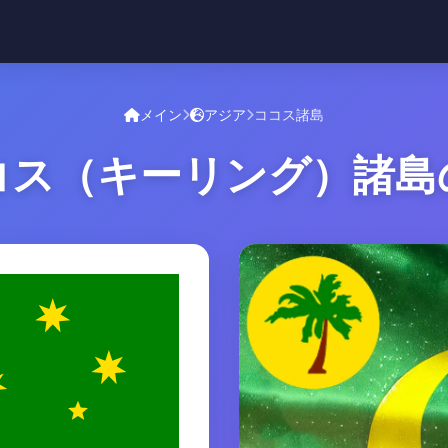
メイン
アジア
ココス諸島
コス（キーリング）諸島