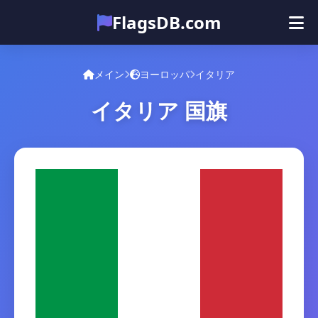
FlagsDB.com
メイン
すべての国
クイズ
メイン
ヨーロッパ
イタリア
絵文字
イタリア 国旗