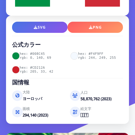
SVG
PNG
公式カラー
hex: #008C45
hex: #F4F9FF
rgb: 0, 140, 69
rgb: 244, 249, 255
hex: #CD212A
rgb: 205, 33, 42
国情報
大陸
人口
ヨーロッパ
58,870,762 (2023)
面積
絵文字
294,140 (2023)
🇮🇹