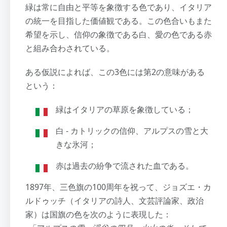
緑は常に自由と平等を象徴する色であり、イタリア
の統一を目指した価値観である。この色合いもまた
希望を示し、信仰の象徴である白、愛の色である赤
と組み合わされている。
ある仮説によれば、この3色には第2の意味がある
という：
緑はイタリアの草原を象徴している；
白 - カトリックの信仰、アルプスの雪と大
きな氷河；
赤は過去の紛争で流された血である。
1897年、三色旗の100周年を祝って、ジョズエ・カ
ルドゥッチ（イタリアの詩人、文芸評論家、政治
家）は国旗の色を次のように表現した：