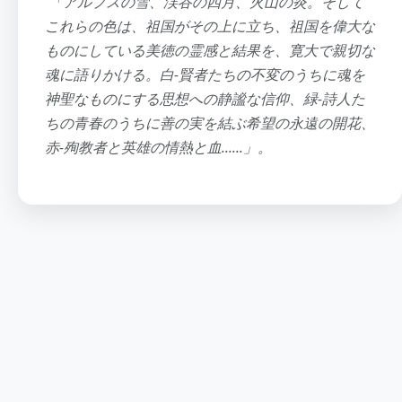
「アルプスの雪、渓谷の四月、火山の炎。そして
これらの色は、祖国がその上に立ち、祖国を偉大な
ものにしている美徳の霊感と結果を、寛大で親切な
魂に語りかける。白-賢者たちの不変のうちに魂を
神聖なものにする思想への静謐な信仰、緑-詩人た
ちの青春のうちに善の実を結ぶ希望の永遠の開花、
赤-殉教者と英雄の情熱と血......」。