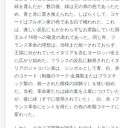
緑を選んだが、数日後、緑は王の弟の色であったた
め、青と赤に置き換えられた。しばらくして、コケ
ードはブルボン家の色である白で補われた。これ
は、激しい反乱にもかかわらずなお君臨していた国
王ルイ16世への敬意の表れであった。同じ年、フ
ランス革命の理想は、当時まだ統一されておらず、
王国に分かれていたイタリアを含むヨーロッパ全土
に広がり始めた。フランスの反乱に触発されたイタ
リアのジャコバン派は、シンボルとして青、白、赤
のコケード（制服のマーク-金属製またはプラスチ
ック製の、統一された模様の頭飾り）を使い始め
た。当初、革命家たちは緑の葉を上着につけていた
が、後に緑（すでに使用されていた）、白、赤（フ
ランス革命にヒントを得た）の色の布製コケードに
変わった。
しかし、イタリア国旗が誕生したのは、トランスペ