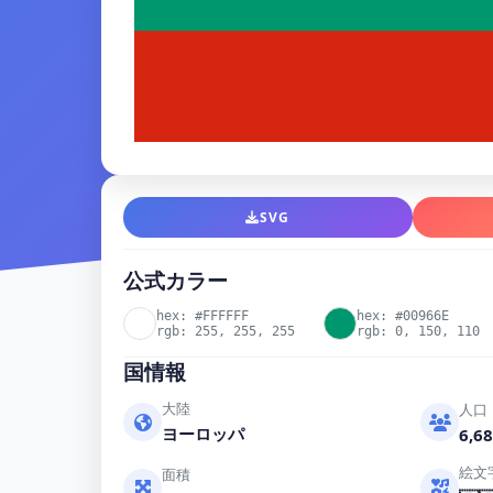
SVG
公式カラー
hex: #FFFFFF
hex: #00966E
rgb: 255, 255, 255
rgb: 0, 150, 110
国情報
大陸
人口
ヨーロッパ
6,68
絵文
面積