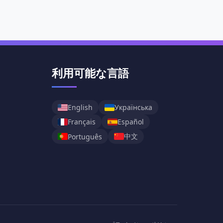
利用可能な言語
English
Українська
Français
Español
中文
Português