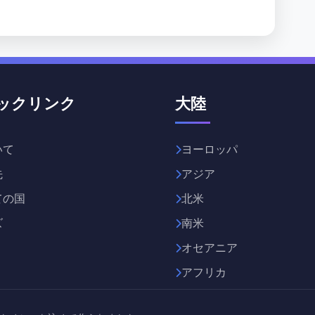
ックリンク
大陸
いて
ヨーロッパ
先
アジア
ての国
北米
ズ
南米
オセアニア
アフリカ