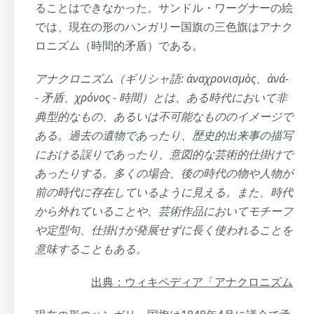
ることはできなかった。サンドル・ワーグナーの絵
では、現在の形のハンガリー国旗の三色旗はアナク
ロニズム（時間的矛盾）である。
アナクロニズム（ギリシャ語: ἀναχρονισμὸς、ἀνά-
- 矛盾、χρόνος - 時間）とは、ある時代において非
典型的なもの、あるいは不可能なもののイメージで
ある。過去の遺物であったり、歴史的出来事の描写
における誤りであったり、意図的な芸術的仕掛けで
あったりする。多くの場合、後の時代の物や人物が
前の時代に存在しているように見える。また、時代
から外れていることや、芸術作品においてモチーフ
や定型句、仕掛けが発展せずに長く使われることを
意味することもある。
出典：ウィキペディア「アナクロニズム