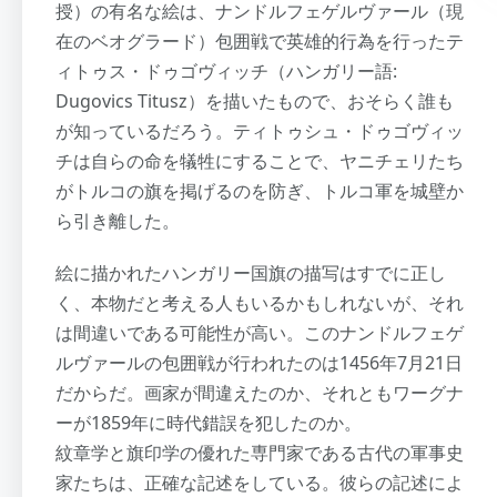
授）の有名な絵は、ナンドルフェゲルヴァール（現
在のベオグラード）包囲戦で英雄的行為を行ったテ
ィトゥス・ドゥゴヴィッチ（ハンガリー語:
Dugovics Titusz）を描いたもので、おそらく誰も
が知っているだろう。ティトゥシュ・ドゥゴヴィッ
チは自らの命を犠牲にすることで、ヤニチェリたち
がトルコの旗を掲げるのを防ぎ、トルコ軍を城壁か
ら引き離した。
絵に描かれたハンガリー国旗の描写はすでに正し
く、本物だと考える人もいるかもしれないが、それ
は間違いである可能性が高い。このナンドルフェゲ
ルヴァールの包囲戦が行われたのは1456年7月21日
だからだ。画家が間違えたのか、それともワーグナ
ーが1859年に時代錯誤を犯したのか。
紋章学と旗印学の優れた専門家である古代の軍事史
家たちは、正確な記述をしている。彼らの記述によ