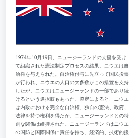
1974年10月19日、ニュージーランドの支援を受け
て組織された憲法制定プロセスの結果、ニウエは自
治権を与えられた。自治権付与に先立って国民投票
が行われ、ニウエの人口の大多数がこの措置を支持
したが、ニウエはニュージーランドの一部であり続
けるという選択肢もあった。協定によると、ニウエ
は内政における完全な自治権、独自の憲法、政府、
法律を持つ権利を得たが、ニュージーランドとの特
別な関係は維持された。ニュージーランドはニウエ
の国防と国際関係に責任を持ち、経済的、技術的援