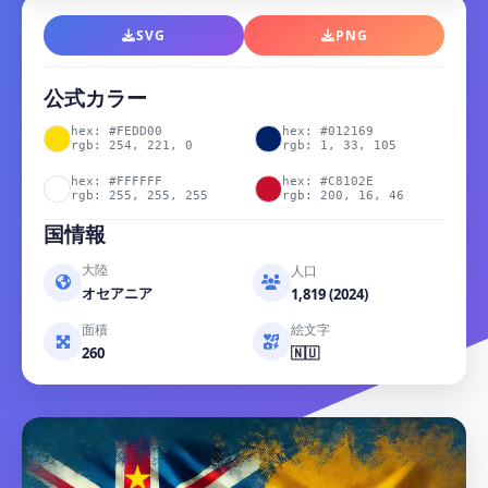
SVG
PNG
公式カラー
hex: #FEDD00
hex: #012169
rgb: 254, 221, 0
rgb: 1, 33, 105
hex: #FFFFFF
hex: #C8102E
rgb: 255, 255, 255
rgb: 200, 16, 46
国情報
大陸
人口
オセアニア
1,819 (2024)
面積
絵文字
260
🇳🇺