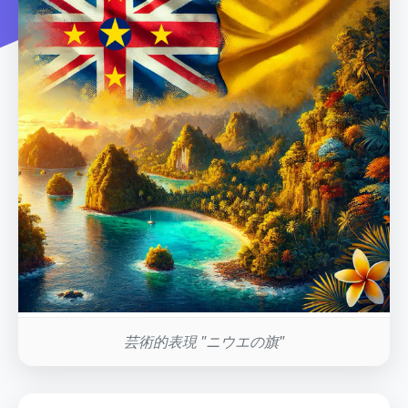
芸術的表現 "ニウエの旗"