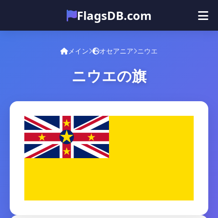
FlagsDB.com
メイン
すべての国
クイズ
メイン
オセアニア
ニウエ
絵文字
ニウエの旗