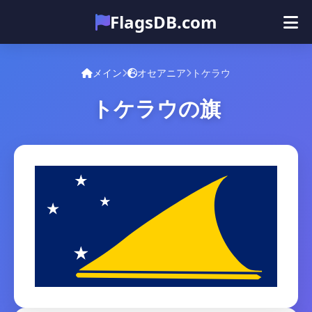
FlagsDB.com
メイン
すべての国
クイズ
メイン
オセアニア
トケラウ
絵文字
トケラウの旗