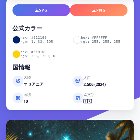
SVG
PNG
公式カラー
hex: #012169
hex: #FFFFFF
rgb: 1, 33, 105
rgb: 255, 255, 255
hex: #FFD100
rgb: 255, 209, 0
国情報
大陸
人口
オセアニア
2,506 (2024)
面積
絵文字
10
🇹🇰