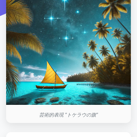
芸術的表現 "トケラウの旗"