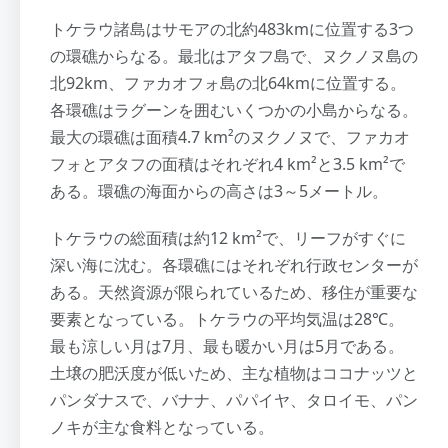
トケラウ諸島はサモアの北約483kmに位置する3つ
の環礁からなる。最北はアタフ島で、ヌクノヌ島の
北92km、ファカオフォ島の北64kmに位置する。
各環礁はラグーンを囲むいくつかの小島からなる。
最大の環礁は面積4.7 km²のヌクノヌで、ファカオ
フォとアタフの面積はそれぞれ4 km²と3.5 km²で
ある。環礁の海面からの高さは3～5メートル。
トケラウの総面積は約12 km²で、リーフがすぐに
深い海に沈む。各環礁にはそれぞれ行政センターが
ある。天然資源が限られているため、移住が重要な
要素となっている。トケラウの平均気温は28℃。
最も涼しい月は7月、最も暖かい月は5月である。
土壌の肥沃度が低いため、主な植物はココナッツと
パンダナスで、バナナ、パパイヤ、タロイモ、パン
ノキが主な食料となっている。