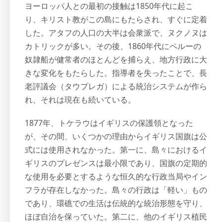
ヨーロッパ人との最初の接触は1850年代に起こ
り、キリスト教がこの島にもたらされ、すぐに定着
した。アタフの人口の大半は会衆派で、ヌクノヌは
カトリックが多い。その後、1860年代にペルーの
奴隷船が健常者のほとんどを捕らえ、地方行政に大
きな変化をもたらした。指導者を失ったことで、長
老評議会（タウプレガ）による統治システムが作ら
れ、それは現在も続いている。
1877年、トケラウはイギリスの保護領となった
が、その間、いくつかの理由からイギリス国旗は公
式には使用されなかった。第一に、島々におけるイ
ギリスのプレゼンスは最小限であり、国旗の定期的
な使用を必要とするような恒久的な行政当局やイン
フラが存在しなかった。島々の行政は「軽い」もの
であり、環礁での生活は伝統的な統治形態を守り、
ほぼ自治を保っていた。第二に、他のイギリス植民